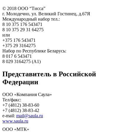
©
2018
ООО “Тисса”
г. Молодечно, ул. Великий Гостинец, д.67Я
Международный набор тел.:
8 10 375 176 543471
8 10 375 29 31 64275
или
+375 176 543471
+375 29 3164275
Набор по Республике Беларусь:
8 017 6 543471
8 029 3164275 (А1)
Представитель в Российской
Федерации
ООО «Компания Саула»
Тел/факс:
+7 (4812) 38-83-60
+7 (4812) 38-83-42
e-mail:
mail@saula.ru
www.saula.ru
ООО «МТК»