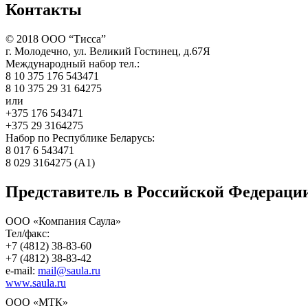
Контакты
©
2018
ООО “Тисса”
г. Молодечно, ул. Великий Гостинец, д.67Я
Международный набор тел.:
8 10 375 176 543471
8 10 375 29 31 64275
или
+375 176 543471
+375 29 3164275
Набор по Республике Беларусь:
8 017 6 543471
8 029 3164275 (А1)
Представитель в Российской Федераци
ООО «Компания Саула»
Тел/факс:
+7 (4812) 38-83-60
+7 (4812) 38-83-42
e-mail:
mail@saula.ru
www.saula.ru
ООО «МТК»